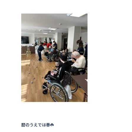
暦のうえでは春☘️