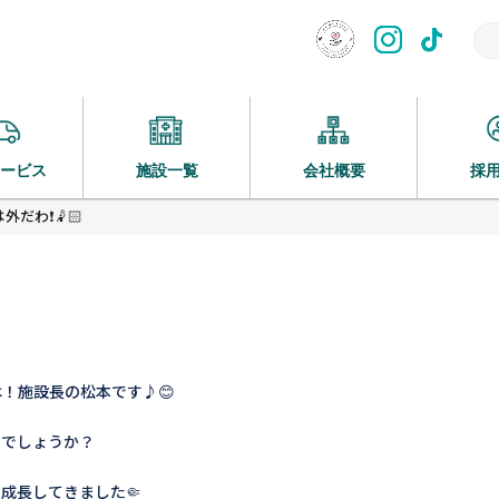
ービス
施設一覧
会社概要
採
だわ❗️🤾🏻
！施設長の松本です♪😊
しでしょうか？
成長してきました🤏