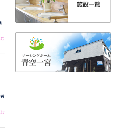
穫
読む
用者
読む