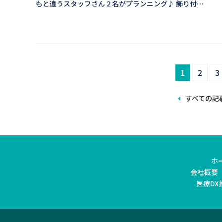
もと違うスタッフさん２名がプランニング♪ 飾り付…
1
2
3
すべての記
ホ
会社概要
医療DX