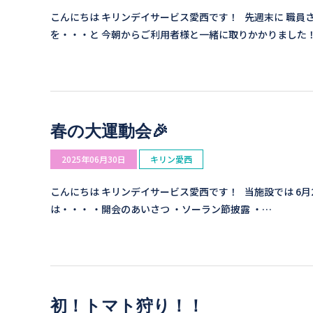
こんにちは キリンデイサービス愛西です！ 先週末に 職員
を・・・と 今朝からご利用者様と一緒に取りかかりました！
春の大運動会🎉
2025年06月30日
キリン愛西
こんにちは キリンデイサービス愛西です！ 当施設では 6
は・・・ ・開会のあいさつ ・ソーラン節披露 ・…
初！トマト狩り！！