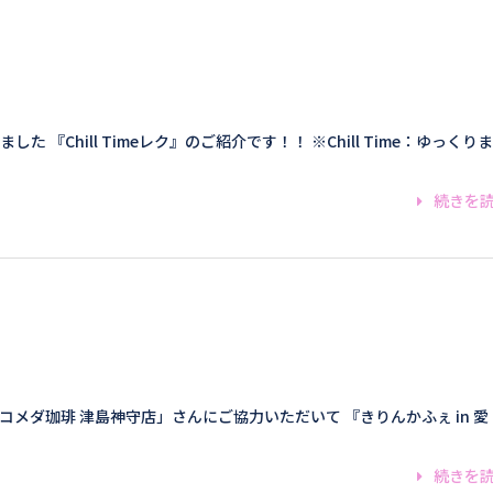
『Chill Timeレク』のご紹介です！！ ※Chill Time：ゆっくり
続きを
コメダ珈琲 津島神守店」さんにご協力いただいて 『きりんかふぇ in 愛
続きを