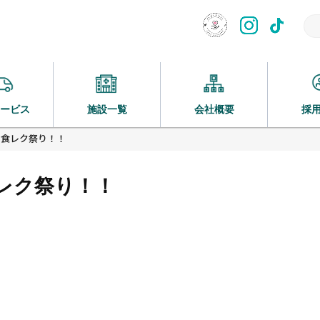
ービス
施設一覧
会社概要
採
の食レク祭り！！
レク祭り！！