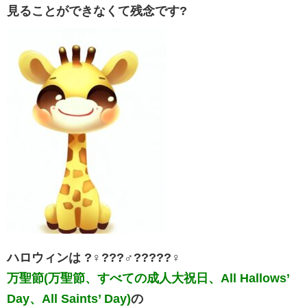
見ることができなくて残念です?
ハロウィンは ?‍♀️???‍♂️?‍??‍??‍♀️
万聖節(万聖節、すべての成人大祝日、All Hallows’
Day、All Saints’ Day)
の