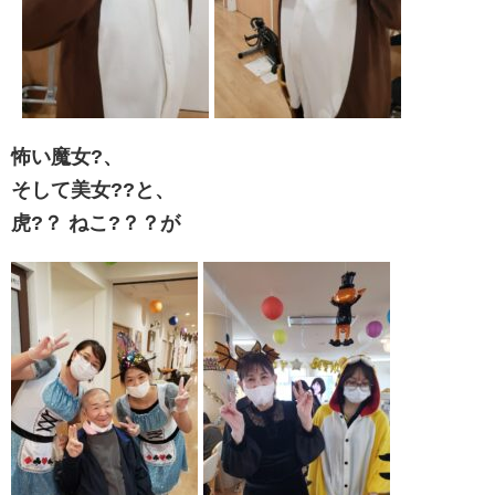
怖い魔女?、
そして美女?‍?と、
虎?？ ねこ?？？が