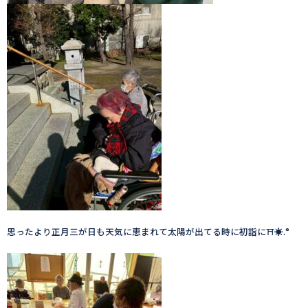
思ったより正月三が日も天気に恵まれて太陽が出てる時に初詣に⛩️☀️.°