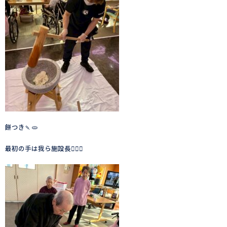
餅つき🍡🫓
最初の手は我ら施設長💁‍♀️✨