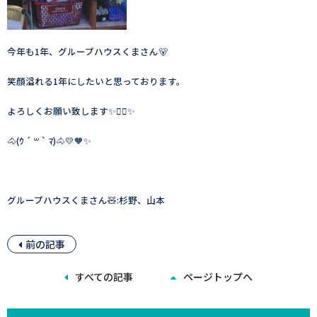
今年も1年、グループハウスくまさん🐻
笑顔溢れる1年にしたいと思っております。
よろしくお願い致します✨🙇‍♀️✨
🐴(ｳ ´ ꒳ ` ﾏ)🐴💛🧡✨
グループハウスくまさん🧸:杉野、山本
前の記事
すべての記事
ページトップへ