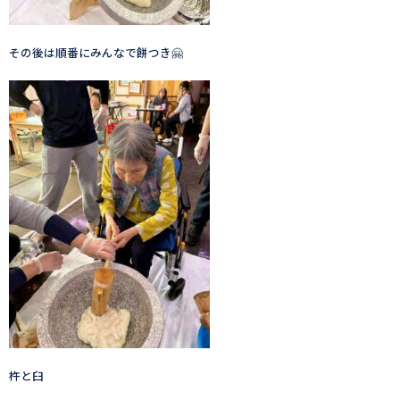
その後は順番にみんなで餅つき🤗
杵と臼